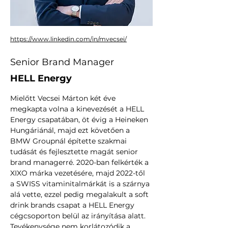
https://www.linkedin.com/in/mvecsei/
Senior Brand Manager
HELL Energy
Mielőtt Vecsei Márton két éve 
megkapta volna a kinevezését a HELL 
Energy csapatában, öt évig a Heineken 
Hungáriánál, majd ezt követően a 
BMW Groupnál építette szakmai 
tudását és fejlesztette magát senior 
brand managerré. 2020-ban felkérték a 
XIXO márka vezetésére, majd 2022-től 
a SWISS vitaminitalmárkát is a szárnya 
alá vette, ezzel pedig megalakult a soft 
drink brands csapat a HELL Energy 
cégcsoporton belül az irányítása alatt. 
Tevékenysége nem korlátozódik a 