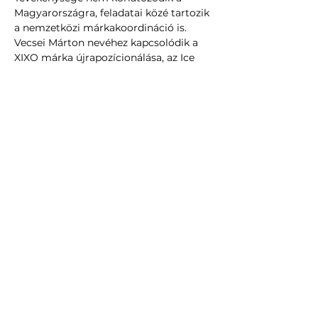
Magyarországra, feladatai közé tartozik 
a nemzetközi márkakoordináció is. 
Vecsei Márton nevéhez kapcsolódik a 
XIXO márka újrapozícionálása, az Ice 
Tea portfólió redesign és relaunch 
kampányának megszervezése, amely 
jelentős volumen- és 
piacrésznövekedést is eredményezett a 
márka számára, valamint a XIXO Tutti 
Fruity termékbevezetése 2021-ben, 
amellyel 2022-ben sikeresen 
megszorongatták a kiskiszereléses 
kategóriát vezető nemzetközi 
márkákat.
Információ
Strung Laura
projektkoordinátor
+36304664094
hello@signature40.hu