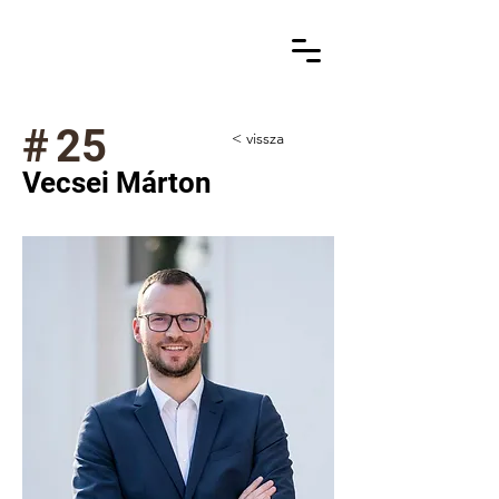
#
25
< vissza
Vecsei Márton