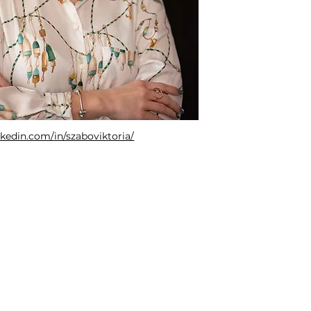
nkedin.com/in/szaboviktoria/