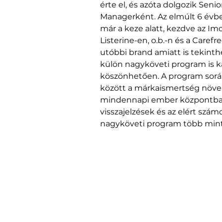
érte el, és azóta dolgozik Seni
Managerként. Az elmúlt 6 évbe
már a keze alatt, kezdve az Im
Listerine-en, o.b.-n és a Caref
utóbbi brand amiatt is tekint
külön nagyköveti program is ka
köszönhetően. A program sorá
között a márkaismertség növelé
mindennapi ember központba h
visszajelzések és az elért szá
nagyköveti program több mint