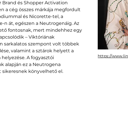
or Brand és Shopper Activation 
n a cég összes márkája megfordult 
odiummal és Nicorette-tel, a 
ree-n át, egészen a Neutrogenáig. Az 
hető fontosnak, mert mindehhez egy 
pcsolódik – Viktóriának 
n sarkalatos szempont volt többek 
se, valamint a sztárok helyett a 
https://www.li
elyezése. A fogyasztói 
mok alapján ez a Neutrogena 
 sikeresnek könyvelhető el.