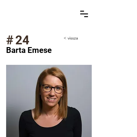
#
24
< vissza
Barta Emese