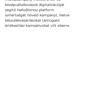
középvállalkozások digitalizációját 
segítő HelloBiznisz platform 
ismertségét növelő kampányt, illetve 
készülékvásárlásokat támogató 
értékesítési kampányokat vitt sikerre. 
Ezekért számos, vállalaton belüli 
elismerést kapott.
Bár Barta Emese a zsűrizés idején még 
csak három hónapja erősíti az OTP 
kommunikációját, a márkakampányok 
és aktivitások megvalósításáért felelős 
csapat product ownereként nincsenek 
kétségeink, hogy itt is látványos 
eredményekre számíthatunk tőle.
Információ
Strung Laura
projektkoordinátor