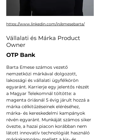
https://www.linkedin.com/in/emesebarta/
Vállalati és Márka Product
Owner
OTP Bank
Barta Emese számos vezető 
nemzetközi márkával dolgozott, 
lakossági és vállalati ügyfélkörön 
egyaránt. Karrierje egy jelentős részét 
a Magyar Telekomnál töltötte: a 
magenta óriásnál 5 évig járult hozzá a 
márka célkitűzéseinek eléréséhez, 
márka- és kereskedelmi kampányok 
révén egyaránt. Munkáját számos siker 
övezte, a hazai piacon korábban nem 
látott innovatív technológiát használó 
márkakampány mellett a kis- és 