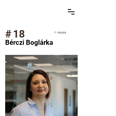
#
18
< vissza
Bérczi Boglárka