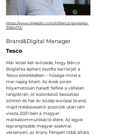
https://www.linkedin.com/in/berczi-boglarka-
31664172/
Brand&Digital Manager
Tesco
Már közel két évtizede, hogy Bérczi 
Boglárka építeni kezdte karrierjét a 
Tesco kötelékében – hűsége mind a 
mai napig kitart. Az évek során 
folyamatosan haladt felfelé a vállalati 
ranglétrán, öt különböző beosztási 
szinten és hat év közép-európai brand, 
majd médiavezetői pozíciók után tért 
vissza 2021-ben a magyar 
márkakommunikáció élére. Az egyik 
legrangosabb magyar szakmai 
versenyen, az Arany Pengén több általa 